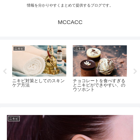
情報を分かりやすくまとめて提供するブログです。
MCCACC
ニキビ
ニキビ
ニ
普
お
ニキビ対策としてのスキン
チョコレートを食べすぎる
？
と
ケア方法
とニキビができやすい、の
ウソホント
ニキビ